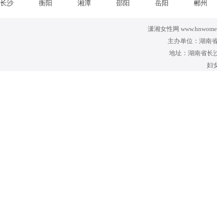
长沙
衡阳
湘潭
邵阳
岳阳
郴州
潇湘女性网 www.hnwomen
主办单位：湖南省
地址：湖南省长沙
妇女